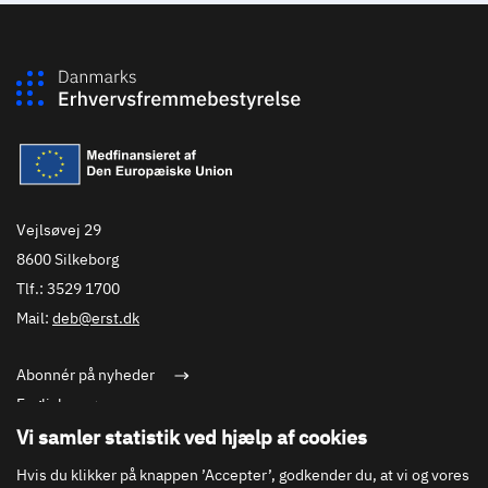
Vejlsøvej 29
8600 Silkeborg
Tlf.: 3529 1700
Mail:
deb@erst.dk
Abonnér på nyheder
English
Cookies
Vi samler statistik ved hjælp af cookies
Privatlivspolitik
Hvis du klikker på knappen ’Accepter’, godkender du, at vi og vores