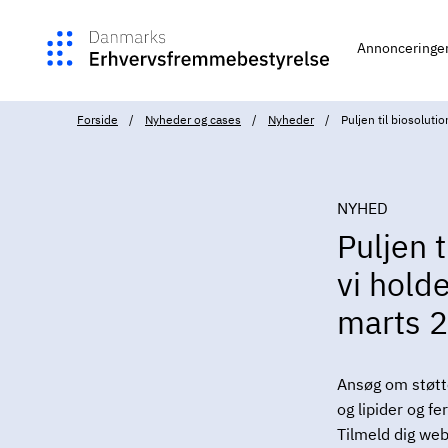
Annonceringe
Forside
Nyheder og cases
Nyheder
Puljen til biosolut
NYHED
Puljen t
vi hold
marts 
Ansøg om støtte 
og lipider og f
Tilmeld dig web