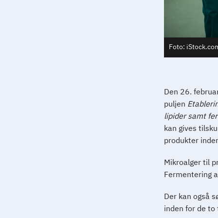
Foto: iStock.c
Den 26. februa
puljen
Etablerin
lipider samt fe
kan gives tilsku
produkter inden
Mikroalger til p
Fermentering a
Der kan også sø
inden for de to 