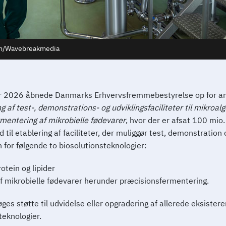
om/Wavebreakmedia
r 2026 åbnede Danmarks Erhvervsfremmebestyrelse op for ans
g af test-, demonstrations- og udviklingsfaciliteter til mikroalge
rmentering af mikrobielle fødevarer
, hvor der er afsat 100 mio. k
d til etablering af faciliteter, der muliggør test, demonstration 
 for følgende to biosolutionsteknologier:
rotein og lipider
f mikrobielle fødevarer herunder præcisionsfermentering.
ges støtte til udvidelse eller opgradering af allerede eksistere
teknologier.