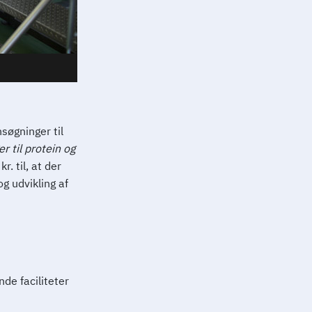
øgninger til
r til protein og
r. til, at der
og udvikling af
nde faciliteter