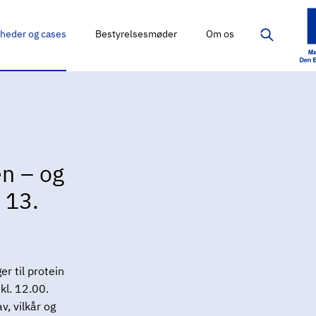
heder og cases
Bestyrelsesmøder
Om os
en – og
 13.
er til protein
kl. 12.00.
v, vilkår og