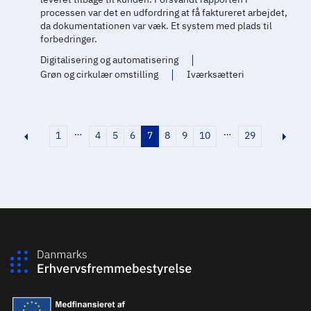
processen var det en udfordring at få faktureret arbejdet,
da dokumentationen var væk. Et system med plads til
forbedringer.
Digitalisering og automatisering
Grøn og cirkulær omstilling
Iværksætteri
…
…
1
4
5
6
7
8
9
10
29