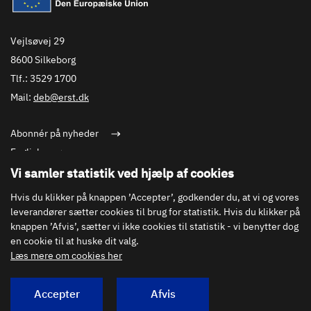
Vejlsøvej 29
8600 Silkeborg
Tlf.: 3529 1700
Mail:
deb@erst.dk
Abonnér på nyheder
English
Cookies
Vi samler statistik ved hjælp af cookies
Privatlivspolitik
Hvis du klikker på knappen ’Accepter’, godkender du, at vi og vores
Tilgængelighedserklæring
leverandører sætter cookies til brug for statistik. Hvis du klikker på
knappen ’Afvis’, sætter vi ikke cookies til statistik - vi benytter dog
Presse
en cookie til at huske dit valg.
Læs mere om cookies her
Accepter
Afvis